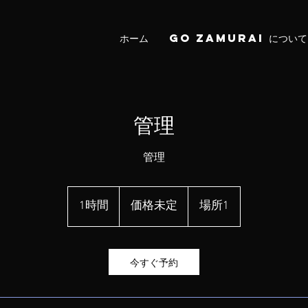
ホーム
Go Zamurai について
管理
管理
価
格
1時間
1
価格未定
場所1
未
時
定
今すぐ予約