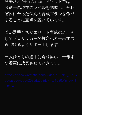
開発されたGo Zamuraiメソッドでは、
各選手の現在のレベルを把握し、それ
ぞれに合った個別の育成プランを作成
することに重点を置いています。
若い選手たちがエリート育成の道、そ
してプロサッカーの舞台へと一歩ずつ
近づけるようサポートします。
一人ひとりの選手に寄り添い、一歩ず
つ着実に成長させていきます。
https://video.wixstatic.com/video/d70ab7_31a34
0b4a6b044eaa42085db3a3da470/1080p/mp4/fil
e.mp4