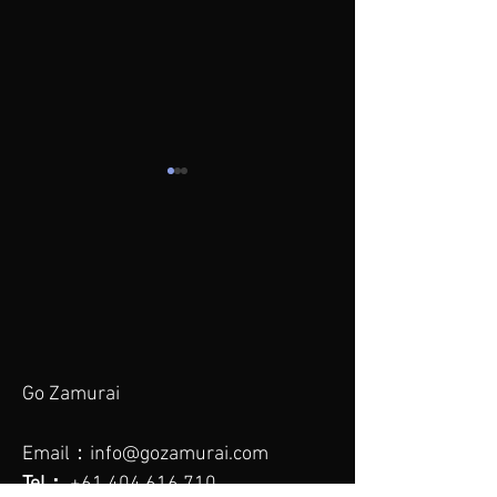
Go Zamurai メ
将来の成功への
ソッド
筋
Go Zamurai
Email：
info@gozamurai.com
Tel：
+61 404 616 710