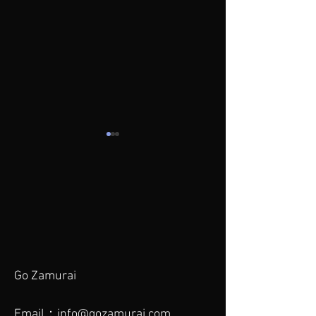
Go Zamurai メ
将来の成功への
ソッド
筋
Go Zamurai
Email：
info@gozamurai.com