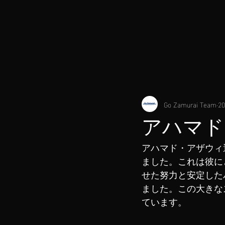
Go Zamurai Team
2
アハマド
アハマド・アザウィ
ました。これは彼に
せた努力と安定した
ました。この大きな
ています。