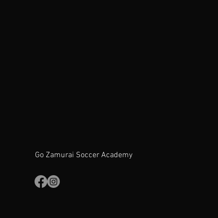
Go Zamurai Soccer Academy
将来
Go Zamurai メソッ
ド